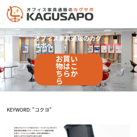
オフィス家具通販のカグ
サポへ
お買い
物はこ
ちらか
ら
KEYWORD: "コクヨ"