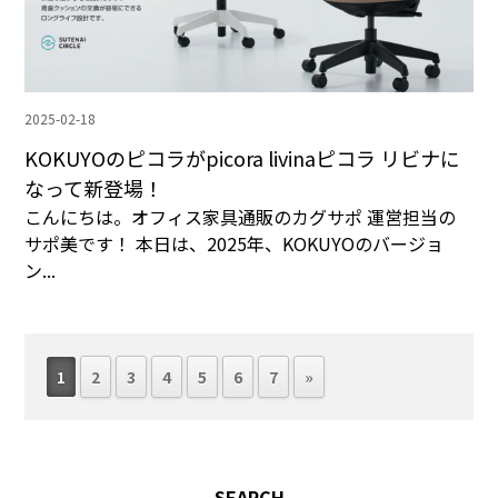
2025-02-18
KOKUYOのピコラがpicora livinaピコラ リビナに
なって新登場！
こんにちは。オフィス家具通販のカグサポ 運営担当の
サポ美です！ 本日は、2025年、KOKUYOのバージョ
ン...
1
2
3
4
5
6
7
»
SEARCH