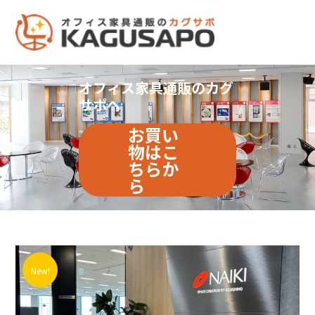
オフィス家具通販のカグ
サポへ
お買い
物はこ
ちらか
ら
New!